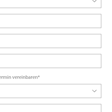
aber die Presseunterlagen erhalten.
termin vereinbaren