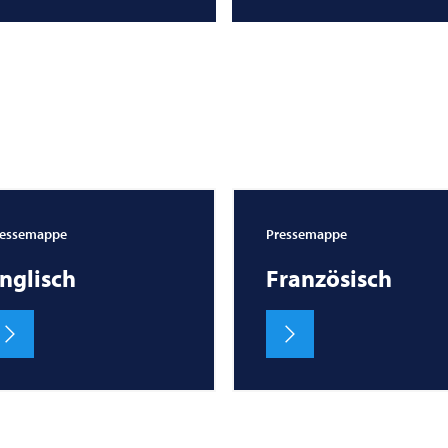
ressemappe
Pressemappe
nglisch
Französisch