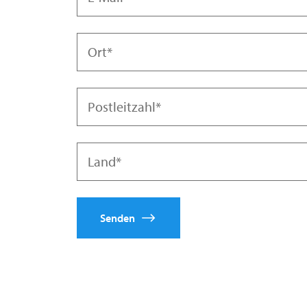
Ort
Ja
Nein
Postleitzahl
Land
Senden